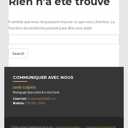
Rien n’a été trouvé
Il semble que nous ne puissions trouver ce que vous cherchez. La
fonction de recherche pourrait peut-être vous aider.
COMMUNIQUER AVEC NOUS
Linda Colpitts
Mortgage Specialist Access Desk
Courriel:
lindacolpitts@dlc.ca
Mobile:
778-991-1064
© 2026 Centres Hypothécaires Dominion
Conditions d’utilisation
|
Politique de confidentialité