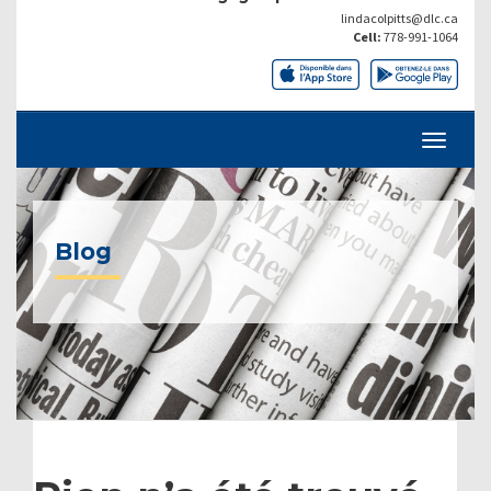
lindacolpitts@dlc.ca
Cell:
778-991-1064
Blog