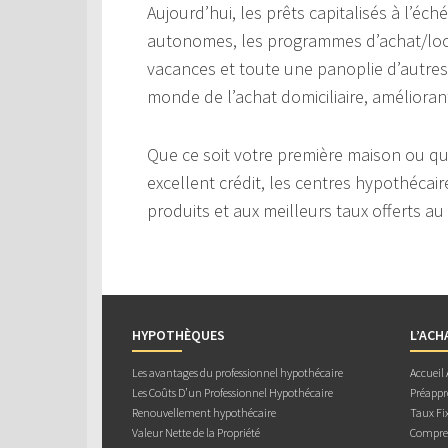
Aujourd’hui, les prêts capitalisés à l’éc
autonomes, les programmes d’achat/loc
vacances et toute une panoplie d’autres 
monde de l’achat domiciliaire, améliorant
Que ce soit votre première maison ou q
excellent crédit, les centres hypothéca
produits et aux meilleurs taux offerts 
HYPOTHÈQUES
L’ACH
Les avantages du professionnel hypothécaire
Accueil
Les Coûts D’un Professionnel Hypothécaire
Préappr
Renouvellement hypothécaire
Taux Fix
Valeur Nette de la Propriété
Compren