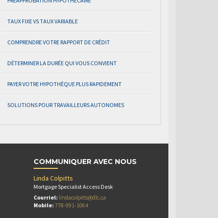
PRÉAPPROBATION HYPOTHÉCAIRE
TAUX FIXE VS TAUX VARIABLE
COMPRENDRE VOTRE RAPPORT DE CRÉDIT
DÉTERMINER LA DURÉE QUI VOUS CONVIENT
PAYER VOTRE HYPOTHÈQUE PLUS RAPIDEMENT
SOLUTIONS POUR TRAVAILLEURS AUTONOMES
COMMUNIQUER AVEC NOUS
Linda Colpitts
Mortgage Specialist Access Desk
Courriel:
lindacolpitts@dlc.ca
Mobile:
778-991-1064