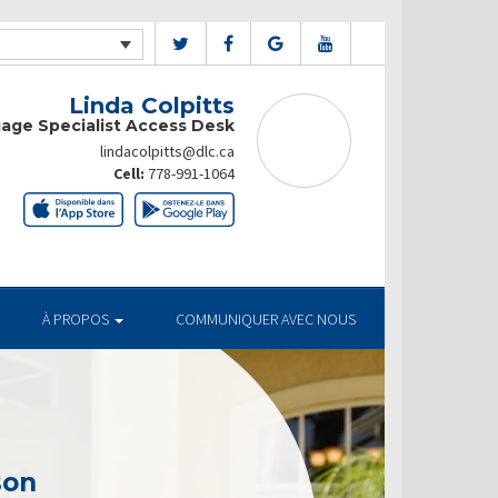
Linda Colpitts
age Specialist Access Desk
lindacolpitts@dlc.ca
Cell:
778-991-1064
À PROPOS
COMMUNIQUER AVEC NOUS
son