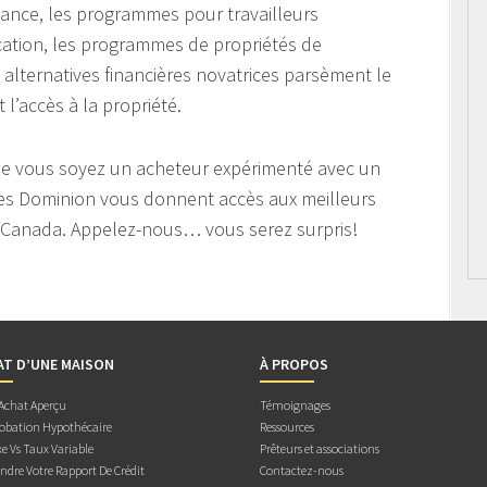
héance, les programmes pour travailleurs
ation, les programmes de propriétés de
alternatives financières novatrices parsèment le
 l’accès à la propriété.
ue vous soyez un acheteur expérimenté avec un
ires Dominion vous donnent accès aux meilleurs
au Canada. Appelez-nous… vous serez surpris!
AT D’UNE MAISON
À PROPOS
 Achat Aperçu
Témoignages
obation Hypothécaire
Ressources
e Vs Taux Variable
Prêteurs et associations
dre Votre Rapport De Crédit
Contactez-nous